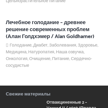
Цельнорастительное питание
Лечебное голодание – древнее
решение современных проблем
(Алан Голдхэмер / Alan Goldhamer)
Голодание
,
Диабет
,
Заболевания
,
Здоровье
,
Медицина
,
Натуропатия
,
Наша озвучка
,
Онкология
,
Очищение
,
Питание
,
Сердечно-
сосудистые
Свежие материалы
Отвакциненные 2 –