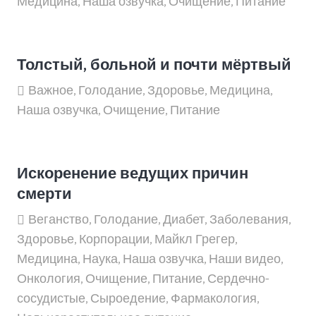
Медицина
,
Наша озвучка
,
Очищение
,
Питание
Толстый, больной и почти мёртвый
Важное
,
Голодание
,
Здоровье
,
Медицина
,
Наша озвучка
,
Очищение
,
Питание
Искоренение ведущих причин
смерти
Веганство
,
Голодание
,
Диабет
,
Заболевания
,
Здоровье
,
Корпорации
,
Майкл Грегер
,
Медицина
,
Наука
,
Наша озвучка
,
Наши видео
,
Онкология
,
Очищение
,
Питание
,
Сердечно-
сосудистые
,
Сыроедение
,
Фармакология
,