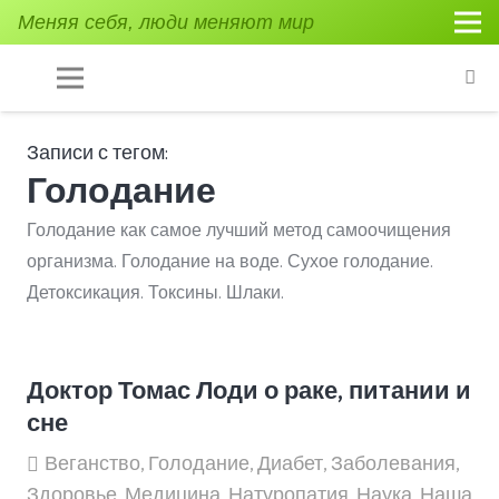
Меняя себя, люди меняют мир
Записи с тегом:
Голодание
Голодание как самое лучший метод самоочищения
организма. Голодание на воде. Сухое голодание.
Детоксикация. Токсины. Шлаки.
Доктор Томас Лоди о раке, питании и
сне
Веганство
,
Голодание
,
Диабет
,
Заболевания
,
Здоровье
,
Медицина
,
Натуропатия
,
Наука
,
Наша