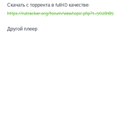
Скачать с торрента в fullHD качестве:
https://rutracker.org/forum/viewtopic.php?t=5028185
Другой плеер