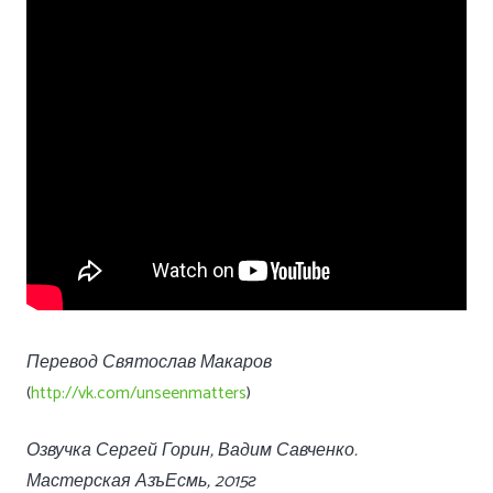
Перевод Святослав Макаров
(
http://vk.com/unseenmatters
)
Озвучка Сергей Горин, Вадим Савченко.
Мастерская АзъЕсмь, 2015г