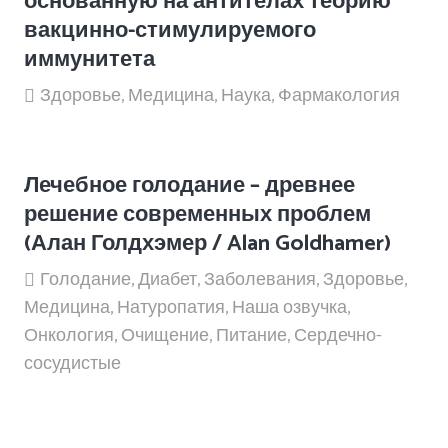
основанную на антителах теорию
вакцинно-стимулируемого
иммунитета
Здоровье
,
Медицина
,
Наука
,
Фармакология
Лечебное голодание – древнее
решение современных проблем
(Алан Голдхэмер / Alan Goldhamer)
Голодание
,
Диабет
,
Заболевания
,
Здоровье
,
Медицина
,
Натуропатия
,
Наша озвучка
,
Онкология
,
Очищение
,
Питание
,
Сердечно-
сосудистые