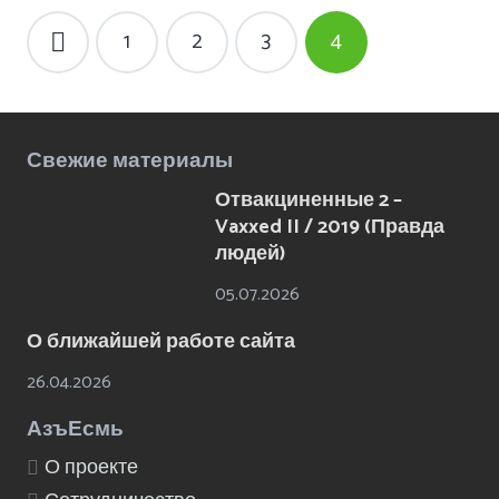
Навигация
1
2
3
4
по
записям
Свежие материалы
Отвакциненные 2 –
Vaxxed II / 2019 (Правда
людей)
05.07.2026
О ближайшей работе сайта
26.04.2026
АзъЕсмь
О проекте