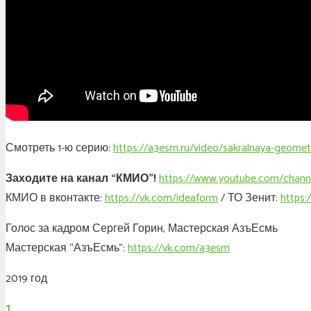
Смотреть 1-ю серию:
https://a3esm.ru/video/sakralnaya-geometr
Заходите на канал “КМИО”!
https://www.youtube.com/cha
КМИО в вконтакте:
https://vk.com/ideaform
/ ТО Зенит:
https:
Голос за кадром Сергей Горин, Мастерская АзъЕсмь
Мастерская “АзъЕсмь”:
https://vk.com/a3esm
2019 год
1