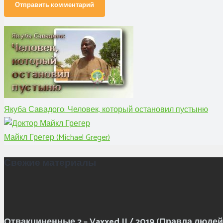
Отправить комментарий
Якуба Савадого: Человек, который остановил пустыню
Майкл Грегер (Michael Greger)
Свежие материалы
Отвакциненные 2 – Vaxxed II / 2019 (Правда людей